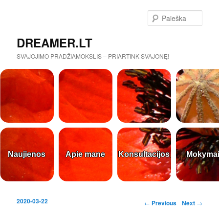
Paieš
DREAMER.LT
SVAJOJIMO PRADŽIAMOKSLIS – PRIARTINK SVAJONĘ!
Naujienos
Apie mane
Konsultacijos
Mokyma
2020-03-22
Post navigation
←
Previous
Next
→