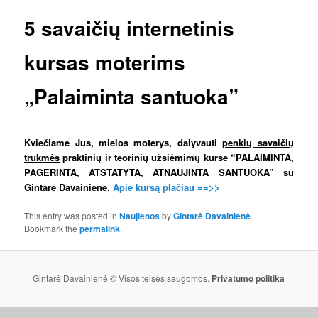
5 savaičių internetinis
kursas moterims
„Palaiminta santuoka”
Kviečiame Jus, mielos moterys, dalyvauti
penkių savaičių
trukmės
praktinių ir teorinių užsiėmimų kurse “PALAIMINTA,
PAGERINTA, ATSTATYTA, ATNAUJINTA SANTUOKA” su
Gintare Davainiene.
Apie kursą plačiau ==>>
This entry was posted in
Naujienos
by
Gintarė Davainienė
.
Bookmark the
permalink
.
Gintarė Davainienė © Visos teisės saugomos.
Privatumo politika