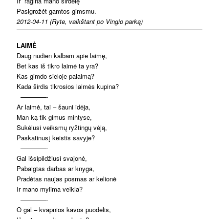
Ir ragina mano širdelę
Pasigrožėt gamtos gimsmu.
2012-04-11 (Ryte, vaikštant po Vingio parką)
LAIMĖ
Daug nūdien kalbam apie laimę,
Bet kas iš tikro laimė ta yra?
Kas gimdo sieloje palaimą?
Kada širdis tikrosios laimės kupina?
————-
Ar laimė, tai – šauni idėja,
Man ką tik gimus mintyse,
Sukėlusi veiksmų ryžtingų vėją,
Paskatinusį keistis savyje?
————-
Gal išsipildžiusi svajonė,
Pabaigtas darbas ar knyga,
Pradėtas naujas posmas ar kelionė
Ir mano mylima veikla?
————-
O gal – kvapnios kavos puodelis,