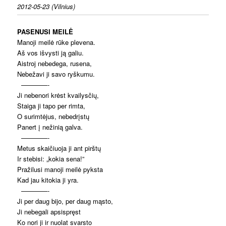
2012-05-23 (Vilnius)
PASENUSI MEILĖ
Manoji meilė rūke plevena.
Aš vos išvysti ją galiu.
Aistroj nebedega, rusena,
Nebežavi ji savo ryškumu.
————-
Ji nebenori krėst kvailysčių,
Staiga ji tapo per rimta,
O surimtėjus, nebedrįstų
Panert į nežinią galva.
————-
Metus skaičiuoja ji ant pirštų
Ir stebisi: „kokia sena!”
Pražilusi manoji meilė pyksta
Kad jau kitokia ji yra.
————-
Ji per daug bijo, per daug mąsto,
Ji nebegali apsispręst
Ko nori ji ir nuolat svarsto