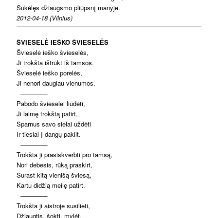
Sukėlęs džiaugsmo pliūpsnį manyje.
2012-04-18 (Vilnius)
ŠVIESELĖ IEŠKO ŠVIESELĖS
Švieselė ieško švieselės,
Ji trokšta ištrūkt iš tamsos.
Švieselė ieško porelės,
Ji nenori daugiau vienumos.
————-
Pabodo švieselei liūdėti,
Ji laimę trokštą patirt,
Sparnus savo sielai uždėti
Ir tiesiai į dangų pakilt.
————-
Trokšta ji prasiskverbti pro tamsą,
Nori debesis, rūką praskirt,
Surast kitą vienišą šviesą,
Kartu didžią meilę patirt.
————-
Trokšta ji aistroje susilieti,
Džiaugtis, šokti, mylėt.