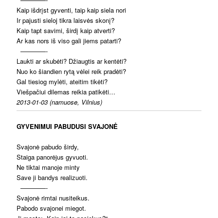
Kaip išdrįst gyventi, taip kaip siela nori
Ir pajusti sieloj tikra laisvės skonį?
Kaip tapt savimi, širdį kaip atverti?
Ar kas nors iš viso gali jiems patarti?
————-
Laukti ar skubėti? Džiaugtis ar kentėti?
Nuo ko šiandien rytą vėlei reik pradėti?
Gal tiesiog mylėti, ateitim tikėti?
Viešpačiui dilemas reikia patikėti…
2013-01-03 (namuose, Vilnius)
GYVENIMUI PABUDUSI SVAJONĖ
Svajonė pabudo širdy,
Staiga panorėjus gyvuoti.
Ne tiktai manoje minty
Save ji bandys realizuoti.
————-
Svajonė rimtai nusiteikus.
Pabodo svajonei miegot.