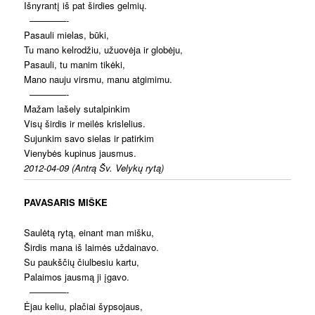
Išnyrantį iš pat širdies gelmių.
————-
Pasauli mielas, būki,
Tu mano kelrodžiu, užuovėja ir globėju,
Pasauli, tu manim tikėki,
Mano nauju virsmu, manu atgimimu.
————-
Mažam lašely sutalpinkim
Visų širdis ir meilės krislelius.
Sujunkim savo sielas ir patirkim
Vienybės kupinus jausmus.
2012-04-09 (Antrą Šv. Velykų rytą)
PAVASARIS MIŠKE
Saulėtą rytą, einant man mišku,
Širdis mana iš laimės uždainavo.
Su paukščių čiulbesiu kartu,
Palaimos jausmą ji įgavo.
————-
Ėjau keliu, plačiai šypsojaus,