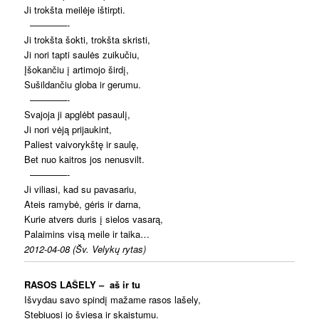
Ji trokšta meilėje ištirpti.
————-
Ji trokšta šokti, trokšta skristi,
Ji nori tapti saulės zuikučiu,
Įšokančiu į artimojo širdį,
Sušildančiu globa ir gerumu.
————-
Svajoja ji apglėbt pasaulį,
Ji nori vėją prijaukint,
Paliest vaivorykštę ir saulę,
Bet nuo kaitros jos nenusvilt.
————-
Ji viliasi, kad su pavasariu,
Ateis ramybė, gėris ir darna,
Kurie atvers duris į sielos vasarą,
Palaimins visą meile ir taika…
2012-04-08 (
Šv. Velykų rytas)
RASOS LAŠELY – aš ir tu
Išvydau savo spindį mažame rasos lašely,
Stebiuosi jo šviesa ir skaistumu.