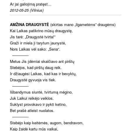
Ar jai galiojimą pratęst…
2012-05-25 (Vilnius)
AMŽINA DRAUGYSTĖ
(skirtas mano „ilgametėms” draugėms)
Kai Laikas patikrino mūsų draugystę,
Jis tarė: „Draugystė tvirta!”
Graži ir miela ji tarytum jaunystė,
Nors Laikas vėl sako: „Sena“.
————-
Metus Jis įdėmiai skaičiavo ant pirštų
Stebėjos, kad pirštų daug reik.
Ir džiaugėsi Laikas, kad kas ir bevyktų,
Draugystė gyvuoja vis tiek.
————-
Išbandymus siuntė, tvirtumą mėgino,
Juk Laikui reikėjo veiklos.
Suklyst provokavo ir pykti ketino,
Bet prašė atleist nuolatos.
————-
Stebėjo kaip keitėmės, augom, bendravom,
Kaip žaidė kartu mūs vaikai,