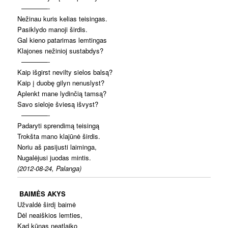
————-
Nežinau kuris kelias teisingas.
Pasiklydo manoji širdis.
Gal kieno patarimas lemtingas
Klajones nežinioj sustabdys?
————-
Kaip išgirst nevilty sielos balsą?
Kaip į duobę gilyn nenuslyst?
Aplenkt mane lydinčią tamsą?
Savo sieloje šviesą išvyst?
————-
Padaryti sprendimą teisingą
Trokšta mano klajūnė širdis.
Noriu aš pasijusti laiminga,
Nugalėjusi juodas mintis.
(2012-08-24, Palanga)
BAIMĖS AKYS
Užvaldė širdį baimė
Dėl neaiškios lemties,
Kad kūnas neatlaiko