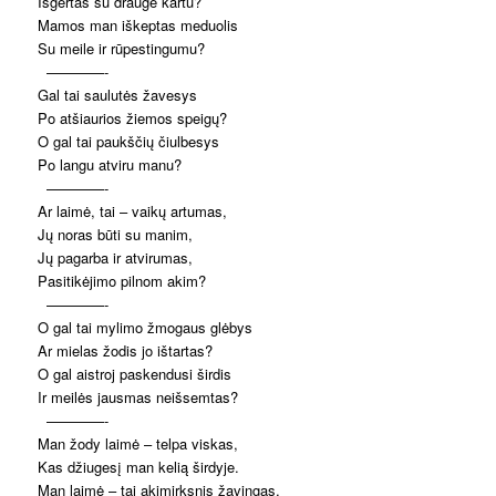
Išgertas su drauge kartu?
Mamos man iškeptas meduolis
Su meile ir rūpestingumu?
————-
Gal tai saulutės žavesys
Po atšiaurios žiemos speigų?
O gal tai paukščių čiulbesys
Po langu atviru manu?
————-
Ar laimė, tai – vaikų artumas,
Jų noras būti su manim,
Jų pagarba ir atvirumas,
Pasitikėjimo pilnom akim?
————-
O gal tai mylimo žmogaus glėbys
Ar mielas žodis jo ištartas?
O gal aistroj paskendusi širdis
Ir meilės jausmas neišsemtas?
————-
Man žody laimė – telpa viskas,
Kas džiugesį man kelią širdyje.
Man laimė – tai akimirksnis žavingas,