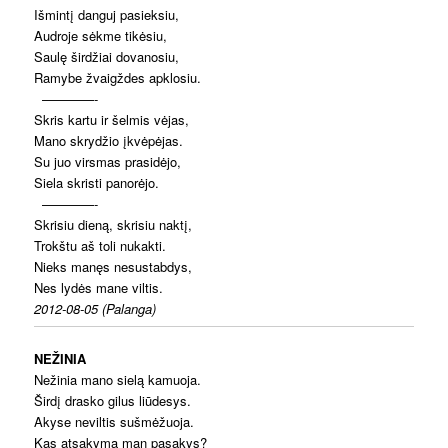
Išmintį danguj pasieksiu,
Audroje sėkme tikėsiu,
Saulę širdžiai dovanosiu,
Ramybe žvaigždes apklosiu.
————-
Skris kartu ir šelmis vėjas,
Mano skrydžio įkvėpėjas.
Su juo virsmas prasidėjo,
Siela skristi panorėjo.
————-
Skrisiu dieną, skrisiu naktį,
Trokštu aš toli nukakti.
Nieks manęs nesustabdys,
Nes lydės mane viltis.
2012-08-05 (Palanga)
NEŽINIA
Nežinia mano sielą kamuoja.
Širdį drasko gilus liūdesys.
Akyse neviltis sušmėžuoja.
Kas atsakymą man pasakys?