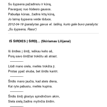
Su šypsena pažadinsiu ir kūną,
Pavargusį nuo liūdesio gausos.
Pabudęs kūnas, žadins kitą kūną,
Jo laimę šypsena veide išduos.
2012-04-19 (parašytas gavus el. laišką, kurio gale buvo parašyta:
„Su šypsena, Rasa“)
IŠ ŠIRDIES Į ŠIRDĮ… (Skiriamas Lilijanai)
Iš širdies į širdį, ieškau kelio aš,
Porą savo širdžiai trokštu aš atrast.
————-
Liūdi mano siela, meilės trokšta ji.
Protas ypač skuba, bet širdis kantri.
————-
Širdis mano jaučia, kad ateis diena,
Kai ryte pabusiu, meilės kupina.
————-
Širdis širdį glostys spindinčiom akim,
Siela sielą žadins mylinčia širdim.
————-