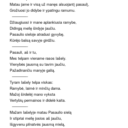
Matau jame ir visą už manęs alsuojantį pasaulį,
Grožiuosi jo didybe ir ypatingu ramumu.
————-
Džiaugiuosi ir mane aplankiusia ramybe,
Didingą meilę širdyje jaučiu.
Pasaulio sieloje atradusi gyvybę,
Kūrėjo balsą savyje girdžiu.
————-
Pasauli, aš ir tu,
Mes telpam viename rasos lašely.
Vienybės jausmą su tavim jaučiu,
Pažadinančiu manyje galią.
————-
Tyram lašely telpa viskas:
Ramybė, laimė ir minčių darna.
Mažoj širdelėj mano vyksta
Vertybių permainos ir didelė kaita.
————-
Mažam lašelyje matau Pasaulio sielą
Ir stipriai meilę josios aš jaučiu,
Išgyvenu pilnatvės jausmą mielą,