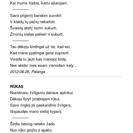
Kai mums liūdna, kartu ašarojam.
————-
Savo prigimtį bandom suvokti
Ir klaidų tų pačių nekartoti.
Šviesią ateitį norim sukurti,
Žmonių sielas paliest ir suburti.
————-
Tau dėkoju širdingai už tai, kad esi,
Kad mane ypatingai gerai supranti.
Visada tu jauti kas manojoj širdy,
Nes abidvi mes esam vienodam kely…
2012-08-26, Palanga
RŪKAS
Nustėrusiu žvilgsniu dairaus aplinkui.
Dėkoju šįryt įstabiajam rūkui.
Savo migloj jis paskandino žvilgsnį,
Išspaudęs mano sieloj šypsnį.
————-
Širdis tiesiog neteko žado.
Nuo rūko grožio ji apako.