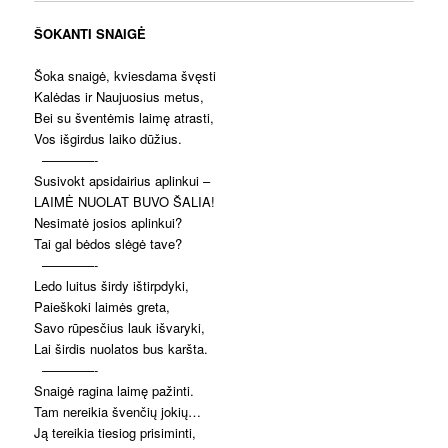
ŠOKANTI SNAIGĖ
Šoka snaigė, kviesdama švęsti
Kalėdas ir Naujuosius metus,
Bei su šventėmis laimę atrasti,
Vos išgirdus laiko dūžius.
————-
Susivokt apsidairius aplinkui –
LAIMĖ NUOLAT BUVO ŠALIA!
Nesimatė josios aplinkui?
Tai gal bėdos slėgė tave?
————-
Ledo luitus širdy ištirpdyki,
Paieškoki laimės greta,
Savo rūpesčius lauk išvaryki,
Lai širdis nuolatos bus karšta.
————-
Snaigė ragina laimę pažinti.
Tam nereikia švenčių jokių…
Ją tereikia tiesiog prisiminti,