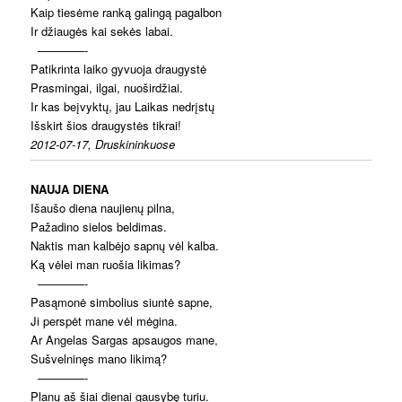
Kaip tiesėme ranką galingą pagalbon
Ir džiaugės kai sekės labai.
————-
Patikrinta laiko gyvuoja draugystė
Prasmingai, ilgai, nuoširdžiai.
Ir kas beįvyktų, jau Laikas nedrįstų
Išskirt šios draugystės tikrai!
2012-07-17, Druskininkuose
NAUJA DIENA
Išaušo diena naujienų pilna,
Pažadino sielos beldimas.
Naktis man kalbėjo sapnų vėl kalba.
Ką vėlei man ruošia likimas?
————-
Pasąmonė simbolius siuntė sapne,
Ji perspėt mane vėl mėgina.
Ar Angelas Sargas apsaugos mane,
Sušvelninęs mano likimą?
————-
Planų aš šiai dienai gausybę turiu.