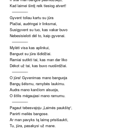
Kad laimei širdį reik tiesiog atvert!
————-
Gyvent toliau kartu su jūra
Plačiai, audringai ir linksmai,
Susigyvent su tuo, kas vakar buvo
Nebesisieloti dėl to, kaip gyvenai.
————-
Mylėti visa kas aplinkui,
Banguot su jūra išdidžiai.
Ramiai sutikti tai, kas man dar liko
Dėkot už tai, kas buvo nuoširdžiai.
————-
O jūra! Gyvenimas mano banguoja
Bangų šėlsmu, ramybės laukimu.
Audra mano kančiom alsuoja,
O štilis mėgaujasi mano ramumu.
————-
Pagaut tebesvajoju „Laimės paukštę“,
Panirti meilės bangose.
Ar man pavyks tą laimę prisišaukti,
Tu, jūra, pasakysi už mane.