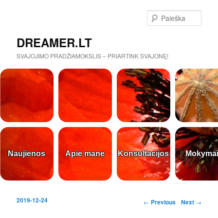
Paieš
DREAMER.LT
SVAJOJIMO PRADŽIAMOKSLIS – PRIARTINK SVAJONĘ!
Naujienos
Apie mane
Konsultacijos
Mokyma
2019-12-24
Post navigation
←
Previous
Next
→