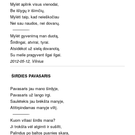
Mylėt aplink visus vienodai,
Be išlygų ir išimčių,
Mylėti taip, kad neieškočiau
Nei sau naudos, nei dovanų.
————-
Mylėt gyvenimą man duotą,
Širdingai, atvirai, tyrai.
Atsidėkot už sielą dovanotą,
Su meile pragyvent ilgai ilgai.
2012-05-12, Vilnius
ŠIRDIES PAVASARIS
Pavasaris jau mano širdyje,
Pavasaris už lango irgi.
Saulėtekis jau brėkšta manyje,
Atitirpindamas manyje viltį.
————-
Kuom viliasi širdis mana?
Ji trokšta vėl atgimti ir sušilti,
Palindus po baltos pusnies skara,