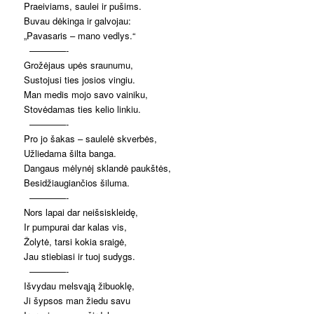
Praeiviams, saulei ir pušims.
Buvau dėkinga ir galvojau:
„Pavasaris – mano vedlys.“
————-
Grožėjaus upės sraunumu,
Sustojusi ties josios vingiu.
Man medis mojo savo vainiku,
Stovėdamas ties kelio linkiu.
————-
Pro jo šakas – saulelė skverbės,
Užliedama šilta banga.
Dangaus mėlynėj sklandė paukštės,
Besidžiaugiančios šiluma.
————-
Nors lapai dar neišsiskleidę,
Ir pumpurai dar kalas vis,
Žolytė, tarsi kokia sraigė,
Jau stiebiasi ir tuoj sudygs.
————-
Išvydau melsvąją žibuoklę,
Ji šypsos man žiedu savu