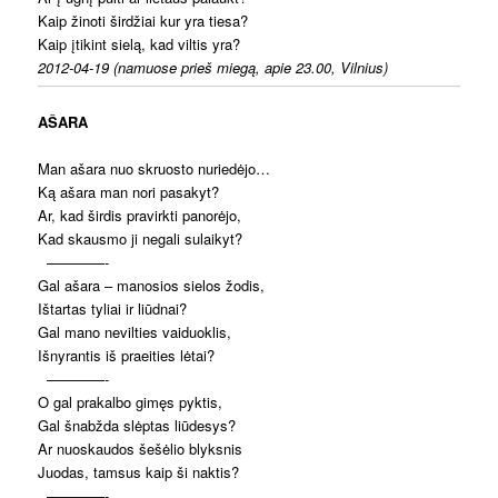
Kaip žinoti širdžiai kur yra tiesa?
Kaip įtikint sielą, kad viltis yra?
2012-04-19 (namuose prieš miegą, apie 23.00, Vilnius)
AŠARA
Man ašara nuo skruosto nuriedėjo…
Ką ašara man nori pasakyt?
Ar, kad širdis pravirkti panorėjo,
Kad skausmo ji negali sulaikyt?
————-
Gal ašara – manosios sielos žodis,
Ištartas tyliai ir liūdnai?
Gal mano nevilties vaiduoklis,
Išnyrantis iš praeities lėtai?
————-
O gal prakalbo gimęs pyktis,
Gal šnabžda slėptas liūdesys?
Ar nuoskaudos šešėlio blyksnis
Juodas, tamsus kaip ši naktis?
————-