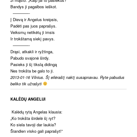
Ji mąsto: „Kaip jai to pasiekus?“
Bandys ji pagalbos ieškot.
————-
Į Dievą ir Angelus kreipsis,
Padėti pas juos paprašys.
Veiksmų netikėtų ji imsis
Ir trokštamą siekį pavys.
————-
Drąsi, atkakli ir ryžtinga,
Pabudo svajonė širdy.
Pasieks ji šį tikslą didingą
Nes trokšta be galo to ji.
2013-01-16 Vilnius. Šį eilėraštį naktį susapnavau. Ryte pabudus
beliko tik užrašyti
KALĖDŲ ANGELUI
Kalėdų rytą Angelas klausia:
„Ko trokšta širdelė šį ryt?
Ko siela tavoji dar laukia?
Šiandien visko gali paprašyt!”