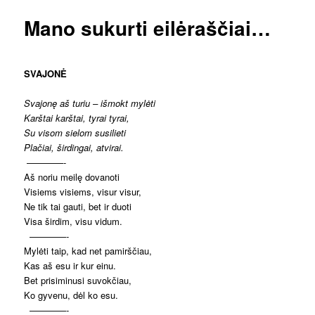
Mano sukurti eilėraščiai…
SVAJONĖ
Svajonę aš turiu – išmokt mylėti
Karštai karštai, tyrai tyrai,
Su visom sielom susilieti
Plačiai, širdingai, atvirai.
————-
Aš noriu meilę dovanoti
Visiems visiems, visur visur,
Ne tik tai gauti, bet ir duoti
Visa širdim, visu vidum.
————-
Mylėti taip, kad net pamirščiau,
Kas aš esu ir kur einu.
Bet prisiminusi suvokčiau,
Ko gyvenu, dėl ko esu.
————-