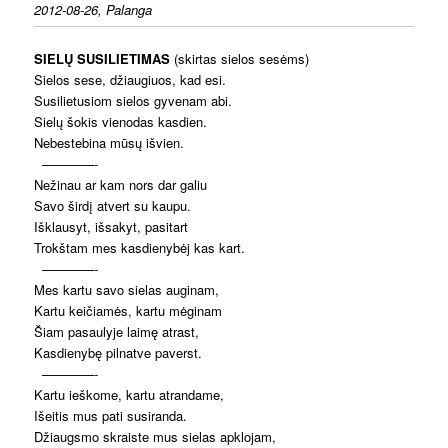
2012-08-26, Palanga
SIELŲ SUSILIETIMAS
(skirtas sielos sesėms)
Sielos sese, džiaugiuos, kad esi.
Susilietusiom sielos gyvenam abi.
Sielų šokis vienodas kasdien.
Nebestebina mūsų išvien.
————-
Nežinau ar kam nors dar galiu
Savo širdį atvert su kaupu.
Išklausyt, išsakyt, pasitart
Trokštam mes kasdienybėj kas kart.
————-
Mes kartu savo sielas auginam,
Kartu keičiamės, kartu mėginam
Šiam pasaulyje laimę atrast,
Kasdienybę pilnatve paverst.
————-
Kartu ieškome, kartu atrandame,
Išeitis mus pati susiranda.
Džiaugsmo skraiste mus sielas apklojam,