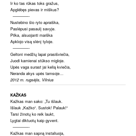
Ir ko tas rūkas toks gražus,
Apglėbęs pievas ir miškus?
————-
Nustebino šio ryto apraiška,
Paslėpusi pasaulį savyje.
Pilka, alsuojanti marška
Apklojo visą slėnį tyloje.
————-
Geltoni medžių lapai prasišviečia,
Juodi kamienai stūkso migloje.
Upės vaga surast jai kelią kviečia,
Neranda akys upės tamsoje…
2012 m. rugsėjis, Vilnius
KAŽKAS
Kažkas man sako: „Tu išlauk.
Išlauk „Kažko“. Sustok! Palauk!“
Tarsi žinotų ko reik laukt,
Lygtai diktuotų kaip gyvent.
————-
Kažkas man sapną instaliuoja,