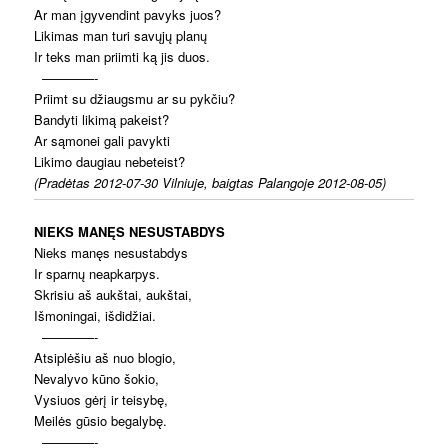
Ar man įgyvendint pavyks juos?
Likimas man turi savųjų planų
Ir teks man priimti ką jis duos.
————-
Priimt su džiaugsmu ar su pykčiu?
Bandyti likimą pakeist?
Ar sąmonei gali pavykti
Likimo daugiau nebeteist?
(Pradėtas 2012-07-30 Vilniuje, baigtas Palangoje 2012-08-05)
NIEKS MANĘS NESUSTABDYS
Nieks manęs nesustabdys
Ir sparnų neapkarpys.
Skrisiu aš aukštai, aukštai,
Išmoningai, išdidžiai.
————-
Atsiplėšiu aš nuo blogio,
Nevalyvo kūno šokio,
Vysiuos gėrį ir teisybę,
Meilės gūsio begalybę.
————-