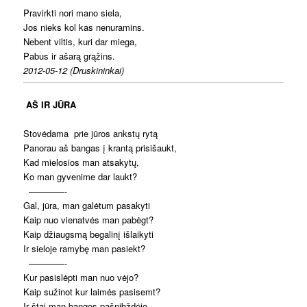
Pravirkti nori mano siela,
Jos nieks kol kas nenuramins.
Nebent viltis, kuri dar miega,
Pabus ir ašarą grąžins.
2012-05-12 (Druskininkai)
AŠ IR JŪRA
Stovėdama prie jūros ankstų rytą
Panorau aš bangas į krantą prisišaukt,
Kad mielosios man atsakytų,
Ko man gyvenime dar laukt?
————-
Gal, jūra, man galėtum pasakyti
Kaip nuo vienatvės man pabėgt?
Kaip džiaugsmą begalinį išlaikyti
Ir sieloje ramybę man pasiekt?
————-
Kur pasislėpti man nuo vėjo?
Kaip sužinot kur laimės pasisemt?
Ir štai man bangos pašnibždėjo,