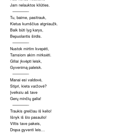
Jam nelauktos kliūties.
————-
Tu, baime, pasitrauk,
Kietus kumščius atgniaužk.
Baik būti lyg karys,
Bepuolantis širdis.
————-
Nustok mirtim kvepėti,
Tamsiom akim mirksėti.
Giliai įkvėpti leisk,
Gyvenimą paleisk.
————-
Manai esi valdovė,
Stipri, kieta varžovė?
Įveiksiu aš tave
Gerų minčių galia!
————-
Traukis greičiau iš kelio!
Išnyk iš šio pasaulio!
Viltis tave pakeis,
Drąsa gyventi leis…