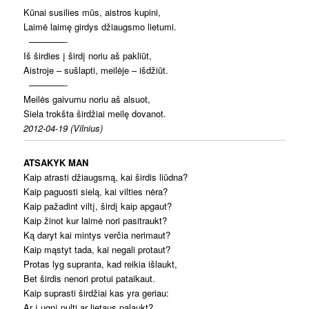
Kūnai susilies mūs, aistros kupini,
Laimė laimę girdys džiaugsmo lietumi.
————-
Iš širdies į širdį noriu aš pakliūt,
Aistroje – sušlapti, meilėje – išdžiūt.
————-
Meilės gaivumu noriu aš alsuot,
Siela trokšta širdžiai meilę dovanot.
2012-04-19 (Vilnius)
ATSAKYK MAN
Kaip atrasti džiaugsmą, kai širdis liūdna?
Kaip paguosti sielą, kai vilties nėra?
Kaip pažadint viltį, širdį kaip apgaut?
Kaip žinot kur laimė nori pasitraukt?
Ką daryt kai mintys verčia nerimaut?
Kaip mąstyt tada, kai negali protaut?
Protas lyg supranta, kad reikia išlaukt,
Bet širdis nenori protui pataikaut.
Kaip suprasti širdžiai kas yra geriau:
Ar į ugnį pulti ar lietaus palaukt?