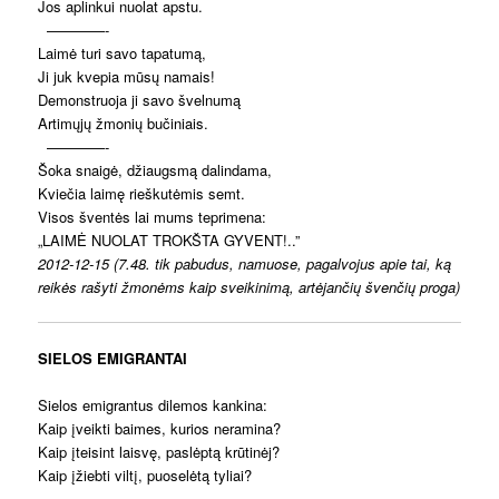
Jos aplinkui nuolat apstu.
————-
Laimė turi savo tapatumą,
Ji juk kvepia mūsų namais!
Demonstruoja ji savo švelnumą
Artimųjų žmonių bučiniais.
————-
Šoka snaigė, džiaugsmą dalindama,
Kviečia laimę rieškutėmis semt.
Visos šventės lai mums teprimena:
„LAIMĖ NUOLAT TROKŠTA GYVENT!..”
2012-12-15 (7.48. tik pabudus, namuose, pagalvojus apie tai, ką
reikės rašyti žmonėms kaip sveikinimą, artėjančių švenčių proga)
SIELOS EMIGRANTAI
Sielos emigrantus dilemos kankina:
Kaip įveikti baimes, kurios neramina?
Kaip įteisint laisvę, paslėptą krūtinėj?
Kaip įžiebti viltį, puoselėtą tyliai?
————-