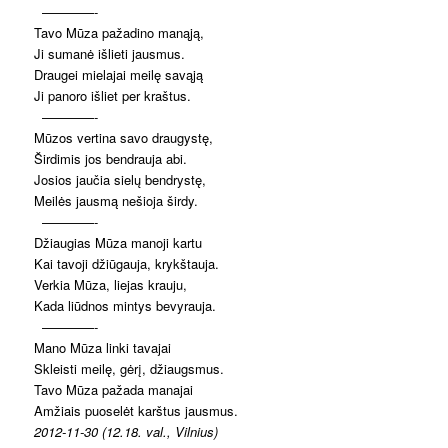
————-
Tavo Mūza pažadino manąją,
Ji sumanė išlieti jausmus.
Draugei mielajai meilę savąją
Ji panoro išliet per kraštus.
————-
Mūzos vertina savo draugystę,
Širdimis jos bendrauja abi.
Josios jaučia sielų bendrystę,
Meilės jausmą nešioja širdy.
————-
Džiaugias Mūza manoji kartu
Kai tavoji džiūgauja, krykštauja.
Verkia Mūza, liejas krauju,
Kada liūdnos mintys bevyrauja.
————-
Mano Mūza linki tavajai
Skleisti meilę, gėrį, džiaugsmus.
Tavo Mūza pažada manajai
Amžiais puoselėt karštus jausmus.
2012-11-30 (12.18. val., Vilnius)