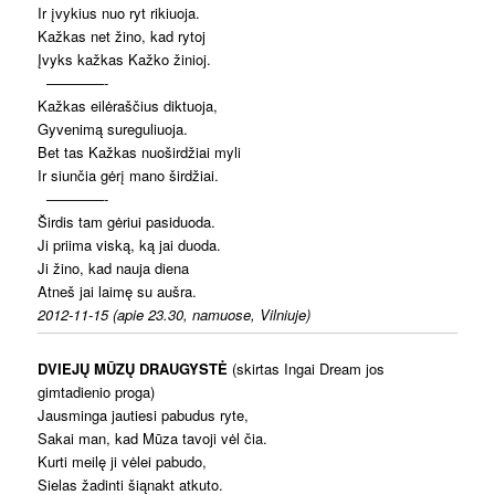
Ir įvykius nuo ryt rikiuoja.
Kažkas net žino, kad rytoj
Įvyks kažkas Kažko žinioj.
————-
Kažkas eilėraščius diktuoja,
Gyvenimą sureguliuoja.
Bet tas Kažkas nuoširdžiai myli
Ir siunčia gėrį mano širdžiai.
————-
Širdis tam gėriui pasiduoda.
Ji priima viską, ką jai duoda.
Ji žino, kad nauja diena
Atneš jai laimę su aušra.
2012-11-15 (apie 23.30, namuose, Vilniuje)
DVIEJŲ MŪZŲ DRAUGYSTĖ
(skirtas Ingai Dream jos
gimtadienio proga)
Jausminga jautiesi pabudus ryte,
Sakai man, kad Mūza tavoji vėl čia.
Kurti meilę ji vėlei pabudo,
Sielas žadinti šiąnakt atkuto.