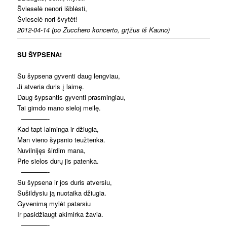
Švieselė nenori išblėsti,
Švieselė nori švytėt!
2012-04-14 (po Zucchero koncerto, grįžus iš Kauno)
SU ŠYPSENA!
Su šypsena gyventi daug lengviau,
Ji atveria duris į laimę.
Daug šypsantis gyventi prasmingiau,
Tai gimdo mano sieloj meilę.
————-
Kad tapt laiminga ir džiugia,
Man vieno šypsnio teužtenka.
Nuvilnijęs širdim mana,
Prie sielos durų jis patenka.
————-
Su šypsena ir jos duris atversiu,
Sušildysiu ją nuotaika džiugia.
Gyvenimą mylėt patarsiu
Ir pasidžiaugt akimirka žavia.
————-