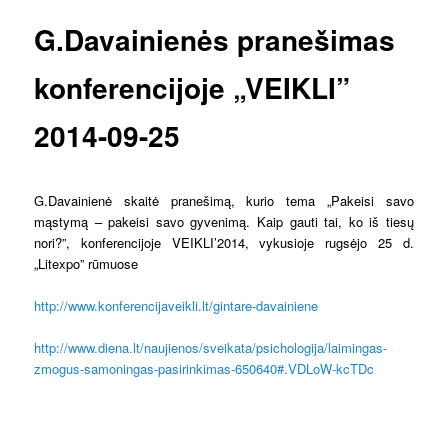
G.Davainienės pranešimas
konferencijoje „VEIKLI”
2014-09-25
G.Davainienė skaitė pranešimą, kurio tema „Pakeisi savo
mąstymą – pakeisi savo gyvenimą. Kaip gauti tai, ko iš tiesų
nori?”, konferencijoje VEIKLI’2014, vykusioje rugsėjo 25 d.
„Litexpo” rūmuose
http://www.konferencijaveikli.lt/gintare-davainiene
http://www.diena.lt/naujienos/sveikata/psichologija/laimingas-
zmogus-samoningas-pasirinkimas-650640#.VDLoW-kcTDc