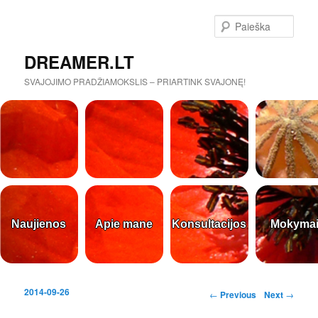
Paieš
DREAMER.LT
SVAJOJIMO PRADŽIAMOKSLIS – PRIARTINK SVAJONĘ!
Naujienos
Apie mane
Konsultacijos
Mokyma
2014-09-26
Post navigation
←
Previous
Next
→