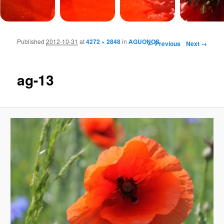
Published
2012-10-31
at
4272 × 2848
in
AGUONOS
Image navigation
← Previous
Next →
ag-13