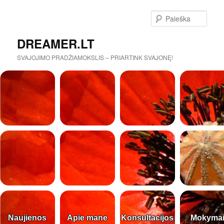
Paieš
DREAMER.LT
SVAJOJIMO PRADŽIAMOKSLIS – PRIARTINK SVAJONĘ!
Naujienos
Apie mane
Konsultacijos
Mokyma