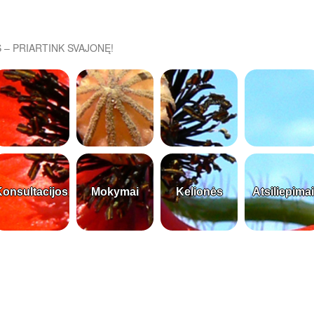
 – PRIARTINK SVAJONĘ!
onsultacijos
Mokymai
Kelionės
Atsiliepimai