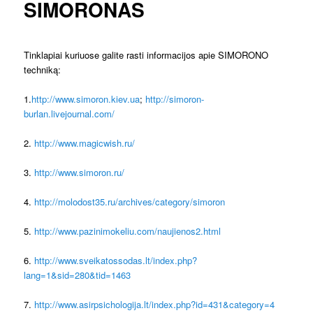
SIMORONAS
Tinklapiai kuriuose galite rasti informacijos apie SIMORONO
techniką:
1.
http://www.simoron.kiev.ua
;
http://simoron-
burlan.livejournal.com/
2.
http://www.magicwish.ru/
3.
http://www.simoron.ru/
4.
http://molodost35.ru/archives/category/simoron
5.
http://www.pazinimokeliu.com/naujienos2.html
6.
http://www.sveikatossodas.lt/index.php?
lang=1&sid=280&tid=1463
7.
http://www.asirpsichologija.lt/index.php?id=431&category=4