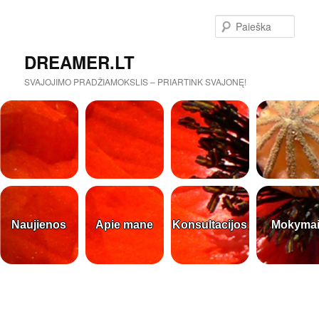
Paieš
DREAMER.LT
SVAJOJIMO PRADŽIAMOKSLIS – PRIARTINK SVAJONĘ!
Naujienos
Apie mane
Konsultacijos
Mokyma