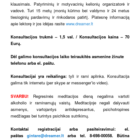
klausimais. Patyriminių ir motyvacinių kelionių organizatorė ir
vadovė. Turi 15 metų įmonių kūrimo bei valdymo ir 24 metus
tiesioginių pardavimų ir rinkodaros patirtį. Platesnę informaciją
apie lektorę ir jos idėjas rasite
www.dreamer.lt
Konsultacijos trukmė – 1,5 val. / Konsultacijos kaina – 70
Eurų.
Dėl galimo konsultacijos laiko teiraukitės asmenine žinute
telefonu arba el. paštu.
Konsultacijai yra reikalinga:
tyli ir rami aplinka. Konsultacija
galima tik internetu (per skype ar messenger’io video).
SVARBU!
Regresinės meditacijos dieną negalima vartoti
alkoholio ir raminamųjų vaistų. Meditacijoje negali dalyvauti
asmenys, vartojantys antidepresantus, psichotropines
medžiagas bei turintys psichikos sutrikimų.
Kontaktai registracijai arba pasiteiravimui:
el.
paštas
gintare@dreamer.lt
arba tel. 8-698-00058. Būtina