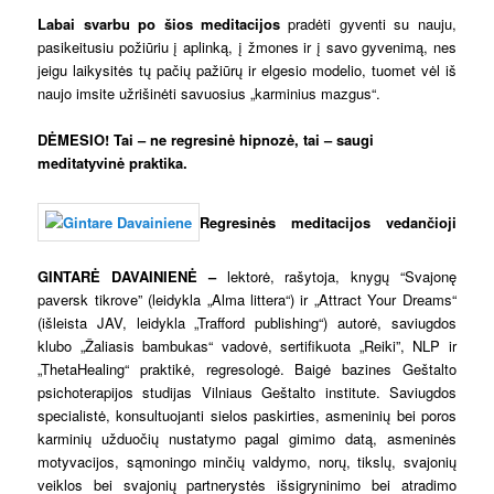
Labai svarbu po šios meditacijos
pradėti gyventi su nauju,
pasikeitusiu požiūriu į aplinką, į žmones ir į savo gyvenimą, nes
jeigu laikysitės tų pačių pažiūrų ir elgesio modelio, tuomet vėl iš
naujo imsite užrišinėti savuosius „karminius mazgus“.
DĖMESIO! Tai – ne regresinė hipnozė, tai – saugi
meditatyvinė praktika.
Regresinės meditacijos vedančioji
GINTARĖ DAVAINIENĖ
–
lektorė, rašytoja, knygų “Svajonę
paversk tikrove” (leidykla „Alma littera“) ir „Attract Your Dreams“
(išleista JAV, leidykla „Trafford publishing“) autorė, saviugdos
klubo „Žaliasis bambukas“ vadovė, sertifikuota „Reiki”, NLP ir
„ThetaHealing“ praktikė, regresologė. Baigė bazines Geštalto
psichoterapijos studijas Vilniaus Geštalto institute. Saviugdos
specialistė, konsultuojanti sielos paskirties, asmeninių bei poros
karminių užduočių nustatymo pagal gimimo datą, asmeninės
motyvacijos, sąmoningo minčių valdymo, norų, tikslų, svajonių
veiklos bei svajonių partnerystės išsigryninimo bei atradimo