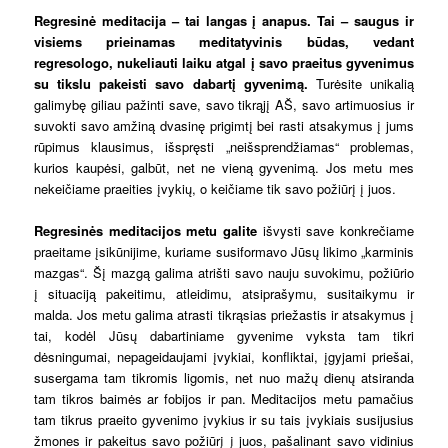
Regresinė meditacija – tai langas į anapus. Tai – saugus ir
visiems prieinamas meditatyvinis būdas, vedant
regresologo, nukeliauti laiku atgal į savo praeitus gyvenimus
su tikslu pakeisti savo dabartį gyvenimą.
Turėsite unikalią
galimybę giliau pažinti save, savo tikrąjį AŠ, savo artimuosius ir
suvokti savo amžiną dvasinę prigimtį bei rasti atsakymus į jums
rūpimus klausimus, išspręsti „neišsprendžiamas“ problemas,
kurios kaupėsi, galbūt, net ne vieną gyvenimą. Jos metu mes
nekeičiame praeities įvykių, o keičiame tik savo požiūrį į juos.
Regresinės meditacijos metu galite
išvysti save konkrečiame
praeitame įsikūnijime, kuriame susiformavo Jūsų likimo „karminis
mazgas“. Šį mazgą galima atrišti savo nauju suvokimu, požiūrio
į situaciją pakeitimu, atleidimu, atsiprašymu, susitaikymu ir
malda. Jos metu galima atrasti tikrąsias priežastis ir atsakymus į
tai, kodėl Jūsų dabartiniame gyvenime vyksta tam tikri
dėsningumai, nepageidaujami įvykiai, konfliktai, įgyjami priešai,
susergama tam tikromis ligomis, net nuo mažų dienų atsiranda
tam tikros baimės ar fobijos ir pan. Meditacijos metu pamačius
tam tikrus praeito gyvenimo įvykius ir su tais įvykiais susijusius
žmones ir pakeitus savo požiūrį į juos, pašalinant savo vidinius