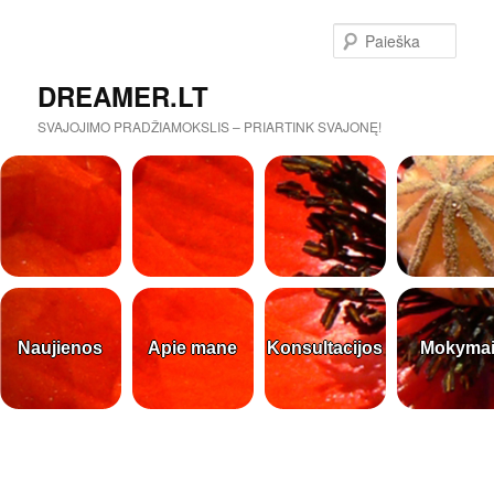
Paieš
DREAMER.LT
SVAJOJIMO PRADŽIAMOKSLIS – PRIARTINK SVAJONĘ!
Naujienos
Apie mane
Konsultacijos
Mokyma