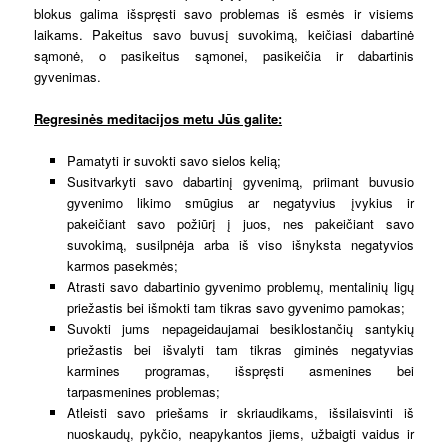
blokus galima išspręsti savo problemas iš esmės ir visiems
laikams. Pakeitus savo buvusį suvokimą, keičiasi dabartinė
sąmonė, o pasikeitus sąmonei, pasikeičia ir dabartinis
gyvenimas.
Regresinės meditacijos metu Jūs galite:
Pamatyti ir suvokti savo sielos kelią;
Susitvarkyti savo dabartinį gyvenimą, priimant buvusio
gyvenimo likimo smūgius ar negatyvius įvykius ir
pakeičiant savo požiūrį į juos, nes pakeičiant savo
suvokimą, susilpnėja arba iš viso išnyksta negatyvios
karmos pasekmės;
Atrasti savo dabartinio gyvenimo problemų, mentalinių ligų
priežastis bei išmokti tam tikras savo gyvenimo pamokas;
Suvokti jums nepageidaujamai besiklostančių santykių
priežastis bei išvalyti tam tikras giminės negatyvias
karmines programas, išspręsti asmenines bei
tarpasmenines problemas;
Atleisti savo priešams ir skriaudikams, išsilaisvinti iš
nuoskaudų, pykčio, neapykantos jiems, užbaigti vaidus ir