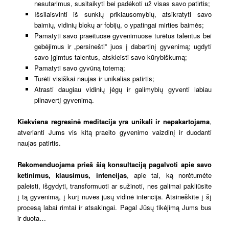
nesutarimus, susitaikyti bei padėkoti už visas savo patirtis;
Išsilaisvinti iš sunkių priklausomybių, atsikratyti savo
baimių, vidinių blokų ar fobijų, o ypatingai mirties baimės;
Pamatyti savo praeituose gyvenimuose turėtus talentus bei
gebėjimus ir „persinešti” juos į dabartinį gyvenimą; ugdyti
savo įgimtus talentus, atskleisti savo kūrybiškumą;
Pamatyti savo gyvūną totemą;
Turėti visiškai naujas ir unikalias patirtis;
Atrasti daugiau vidinių jėgų ir galimybių gyventi labiau
pilnavertį gyvenimą.
Kiekviena regresinė meditacija yra unikali ir nepakartojama
,
atverianti Jums vis kitą praeito gyvenimo vaizdinį ir duodanti
naujas patirtis.
Rekomenduojama prieš šią konsultaciją
pagalvoti apie savo
ketinimus, klausimus, intencijas
, apie tai, ką norėtumėte
paleisti, išgydyti, transformuoti ar sužinoti, nes galimai pakliūsite
į tą gyvenimą, į kurį nuves jūsų vidinė intencija. Atsineškite į šį
procesą labai rimtai ir atsakingai. Pagal Jūsų tikėjimą Jums bus
ir duota…