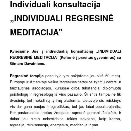
Individuali konsultacija
„INDIVIDUALI REGRESINĖ
MEDITACIJA”
Kviečiame Jus į individualią konsultaciją „INDIVIDUALI
REGRESINĖ MEDITACIJA” (Kelionė į praeitus gyvenimus) su
Gintare Davainiene.
Regresinė terapija
pasaulyje yra pažįstama jau virš 50 metų.
Europoje ir Amerikoje veikia regresinės terapijos tyrimų centrai ir
tarptautinės asociacijos, kuriuose dirba tūkstančiai diplomuotų
psichologų ir regresologų iš viso pasaulio. Ši sritis tampa ne tik
dvasinių, bet mokslinių tyrimų platforma. Lietuvoje šis reiškinys
vis dar gana naujas ir egzotiškas, bet jau labai populiarėjantis.
Per pastaruosius metus žmogaus sąmonė gerokai išsiplėtė, ir
dabar jau nieko nebestebina tokios sąvokos, kaip karma,
regresija, reinkarnacija, energetika, meditacija ir pan.