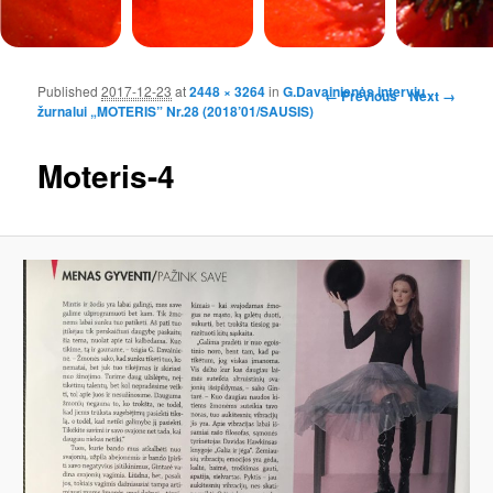
Published
2017-12-23
at
2448 × 3264
in
G.Davainienės interviu
Image navigation
← Previous
Next →
žurnalui „MOTERIS” Nr.28 (2018’01/SAUSIS)
Moteris-4