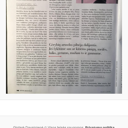
Gintarė Davainienė © Visos teisės saugomos.
Privatumo politika