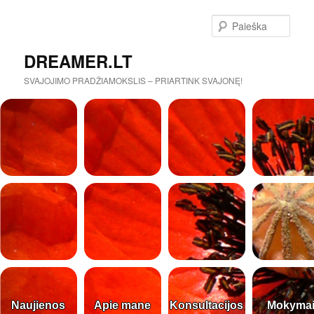
Paieš
DREAMER.LT
SVAJOJIMO PRADŽIAMOKSLIS – PRIARTINK SVAJONĘ!
Naujienos
Apie mane
Konsultacijos
Mokyma